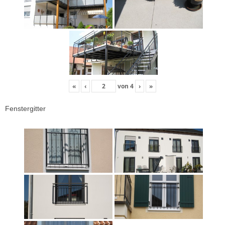
«
‹
von
4
›
»
Fenstergitter