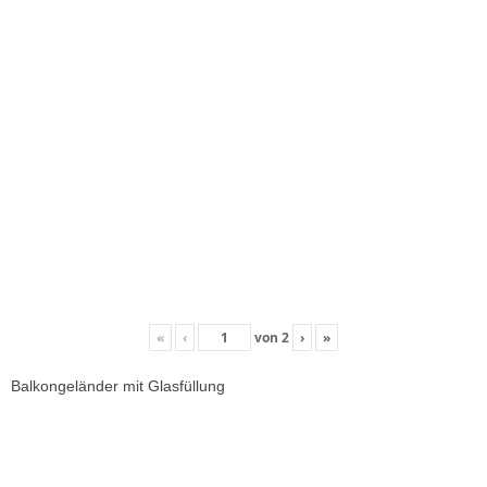
«
‹
von
2
›
»
Balkongeländer mit Glasfüllung