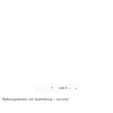
«
‹
von
4
›
»
Balkongeländer mit Stabfüllung – verzinkt