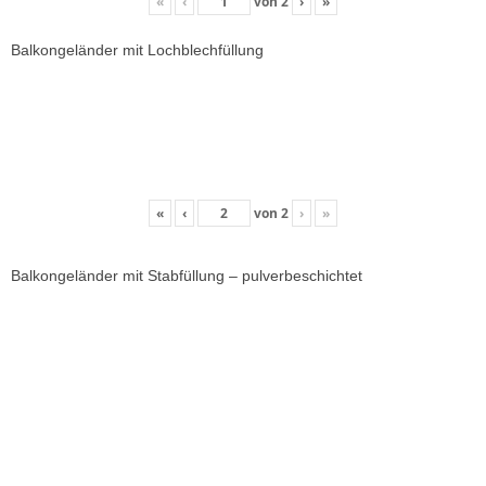
«
‹
von
2
›
»
Balkongeländer mit Lochblechfüllung
«
‹
von
2
›
»
Balkongeländer mit Stabfüllung – pulverbeschichtet