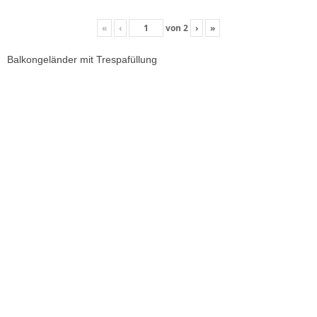
«
‹
von
2
›
»
Balkongeländer mit Trespafüllung