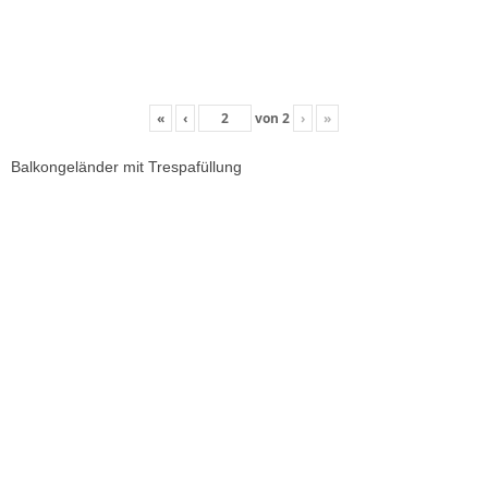
«
‹
von
2
›
»
Balkongeländer mit Trespafüllung