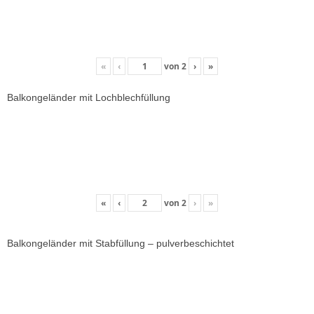
«
‹
von
2
›
»
Balkongeländer mit Lochblechfüllung
«
‹
von
2
›
»
Balkongeländer mit Stabfüllung – pulverbeschichtet