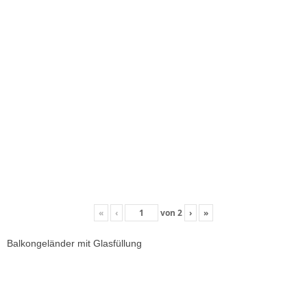
«
‹
von
2
›
»
Balkongeländer mit Glasfüllung