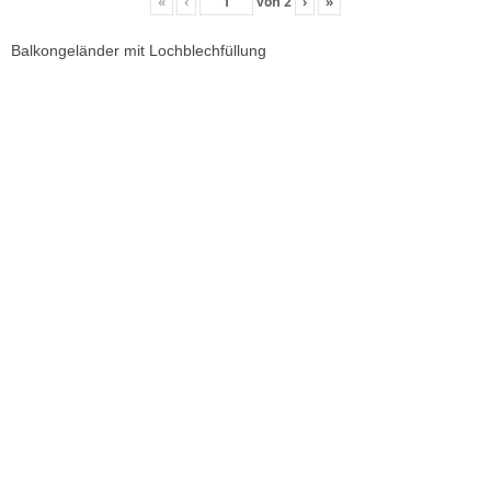
«
‹
von
2
›
»
Balkongeländer mit Lochblechfüllung