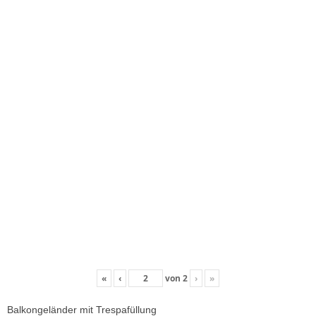
«
‹
von
2
›
»
Balkongeländer mit Trespafüllung