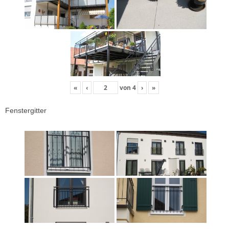
«
‹
von
4
›
»
Fenstergitter