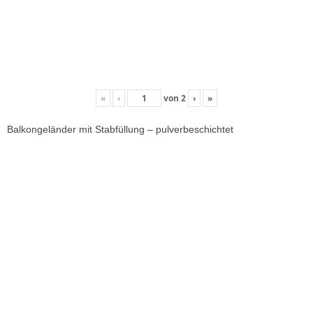
«
‹
von
2
›
»
Balkongeländer mit Stabfüllung – pulverbeschichtet