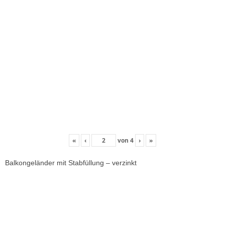
«
‹
von
4
›
»
Balkongeländer mit Stabfüllung – verzinkt