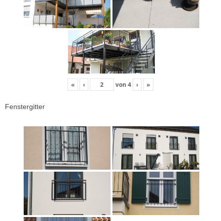
«
‹
von
4
›
»
Fenstergitter