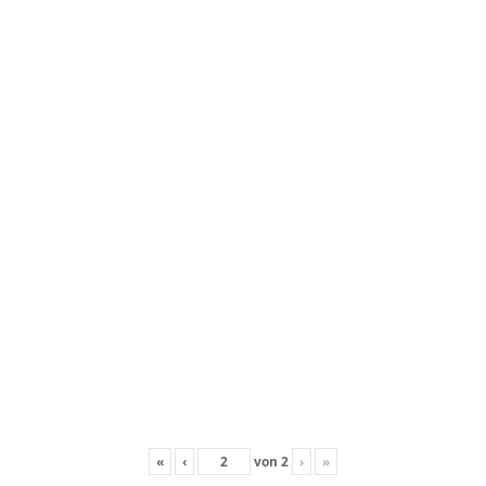
«
‹
von
2
›
»