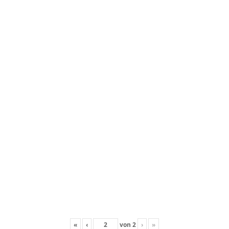
«
‹
von
2
›
»