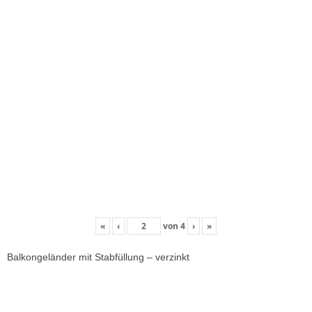
«
‹
von
4
›
»
Balkongeländer mit Stabfüllung – verzinkt