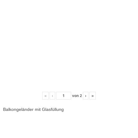
«
‹
von
2
›
»
Balkongeländer mit Glasfüllung