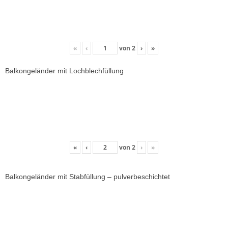
«
‹
von
2
›
»
Balkongeländer mit Lochblechfüllung
«
‹
von
2
›
»
Balkongeländer mit Stabfüllung – pulverbeschichtet