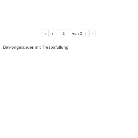
«
‹
von
2
›
»
Balkongeländer mit Trespafüllung