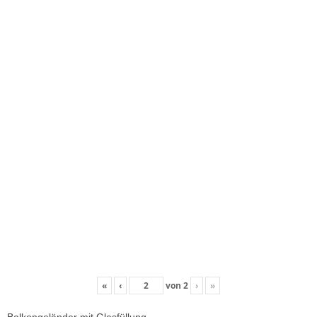
«
‹
von
2
›
»