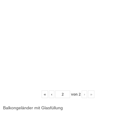
«
‹
von
2
›
»
Balkongeländer mit Glasfüllung