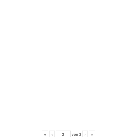
«
‹
von
2
›
»