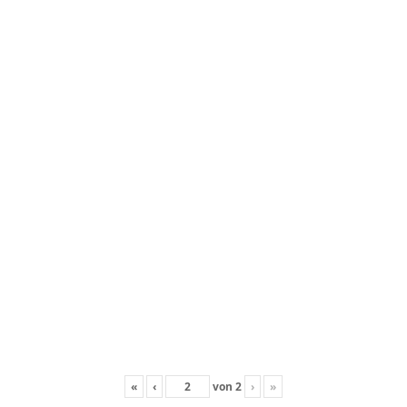
«
‹
von
2
›
»