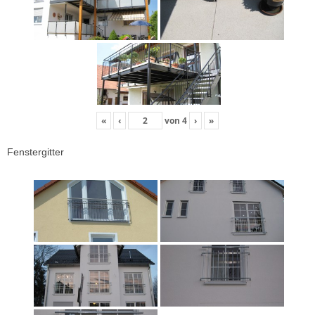
«
‹
von
4
›
»
Fenstergitter