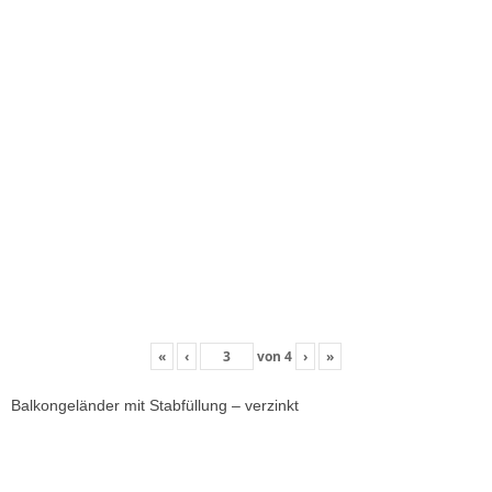
«
‹
von
4
›
»
Balkongeländer mit Stabfüllung – verzinkt