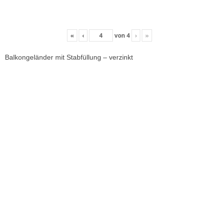
«
‹
von
4
›
»
Balkongeländer mit Stabfüllung – verzinkt