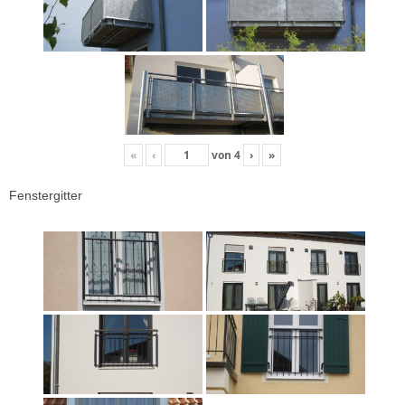
«
‹
von
4
›
»
Fenstergitter