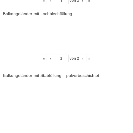
«
‹
von
2
›
»
Balkongeländer mit Lochblechfüllung
«
‹
von
2
›
»
Balkongeländer mit Stabfüllung – pulverbeschichtet