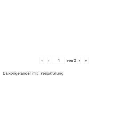
«
‹
von
2
›
»
Balkongeländer mit Trespafüllung