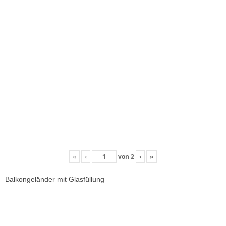
«
‹
von
2
›
»
Balkongeländer mit Glasfüllung