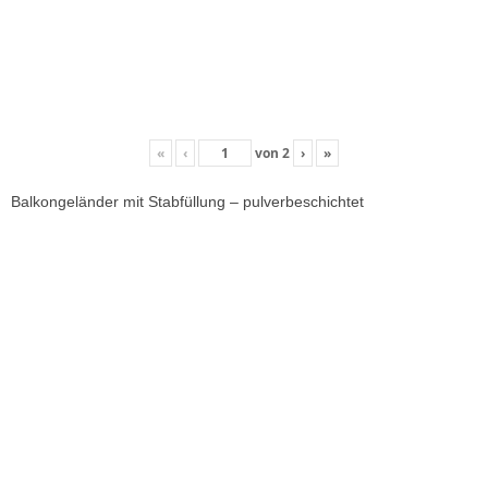
«
‹
von
2
›
»
Balkongeländer mit Stabfüllung – pulverbeschichtet