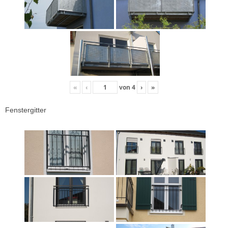
«
‹
von
4
›
»
Fenstergitter