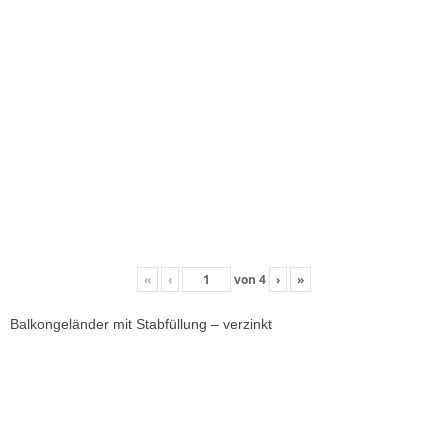
«
‹
von
4
›
»
Balkongeländer mit Stabfüllung – verzinkt