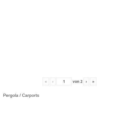
«
‹
von
2
›
»
Pergola / Carports