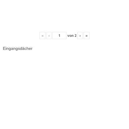
«
‹
von
2
›
»
Eingangsdächer