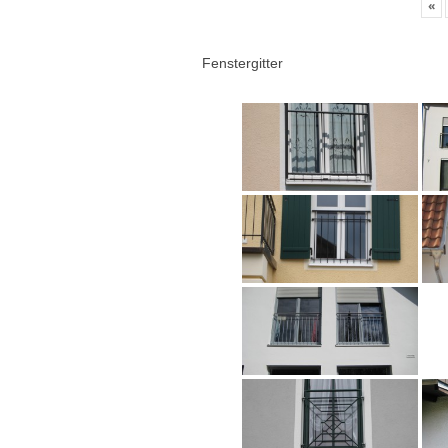
«
Fenstergitter