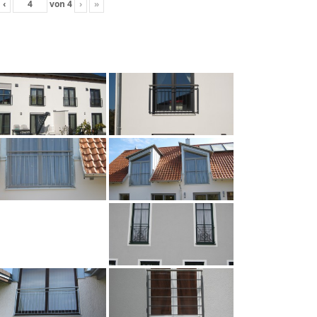
‹
von
4
›
»