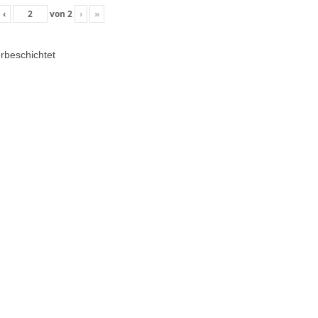
‹
von
2
›
»
erbeschichtet