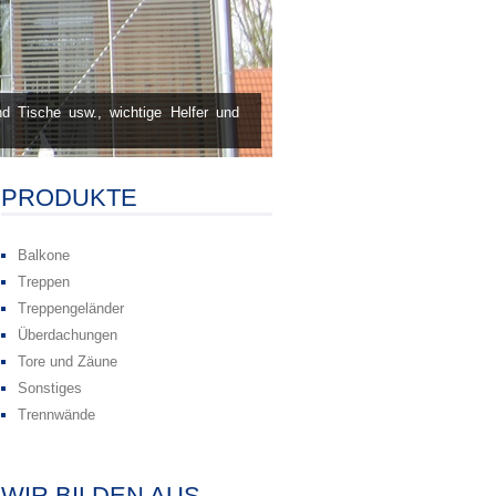
d Tische usw., wichtige Helfer und
PRODUKTE
Balkone
Treppen
Treppengeländer
Überdachungen
Tore und Zäune
Sonstiges
Trennwände
WIR BILDEN AUS