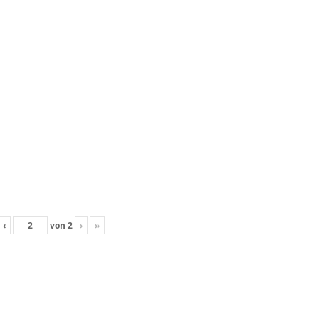
‹
von
2
›
»