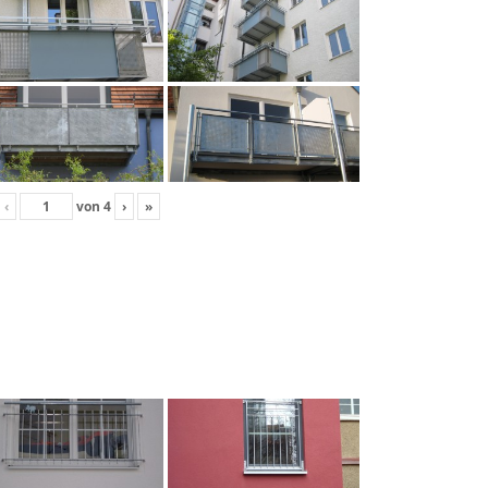
‹
von
4
›
»