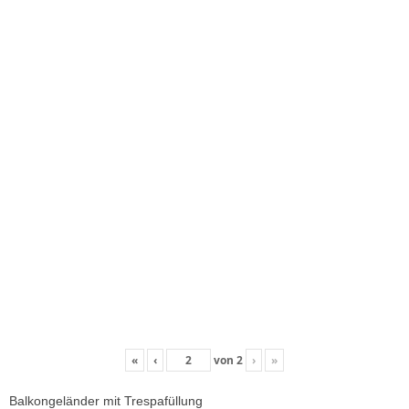
«
‹
von
2
›
»
Balkongeländer mit Trespafüllung