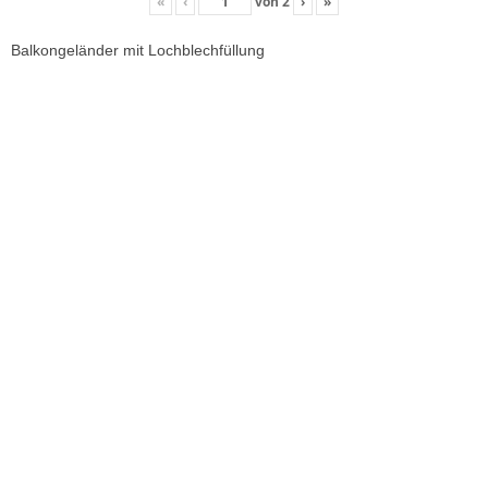
«
‹
von
2
›
»
Balkongeländer mit Lochblechfüllung