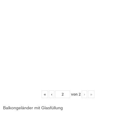
«
‹
von
2
›
»
Balkongeländer mit Glasfüllung