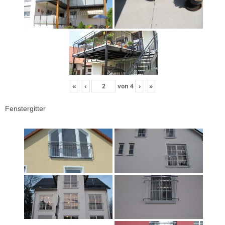
«
‹
von
4
›
»
Fenstergitter