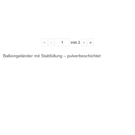
«
‹
von
2
›
»
Balkongeländer mit Stabfüllung – pulverbeschichtet