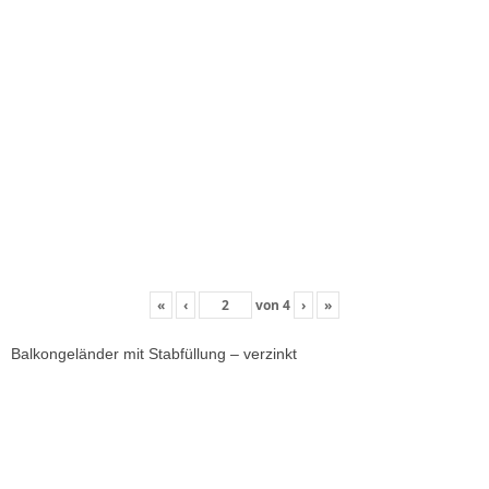
«
‹
von
4
›
»
Balkongeländer mit Stabfüllung – verzinkt