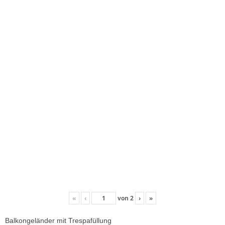
«
‹
von
2
›
»
Balkongeländer mit Trespafüllung