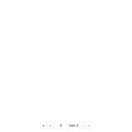
«
‹
von
2
›
»