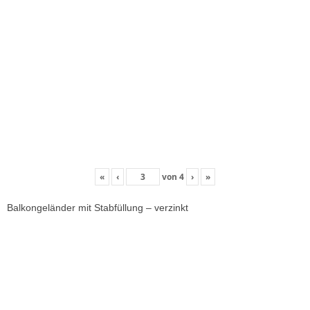
«
‹
von
4
›
»
Balkongeländer mit Stabfüllung – verzinkt