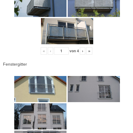
«
‹
von
4
›
»
Fenstergitter