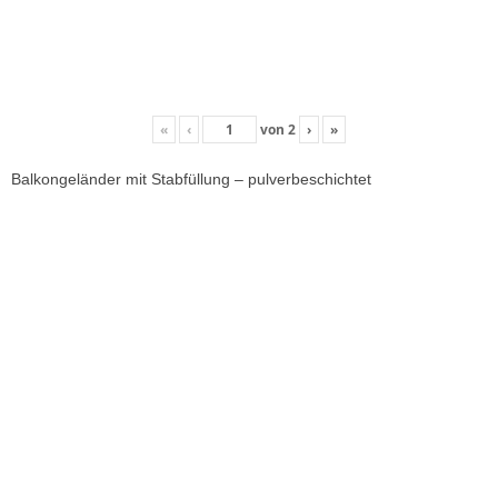
«
‹
von
2
›
»
Balkongeländer mit Stabfüllung – pulverbeschichtet