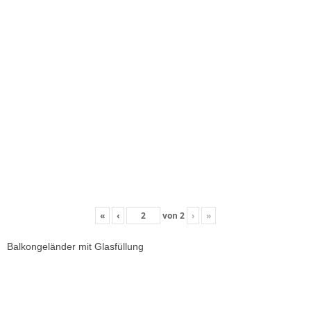
«
‹
von
2
›
»
Balkongeländer mit Glasfüllung