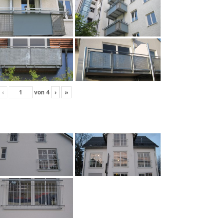
‹
von
4
›
»