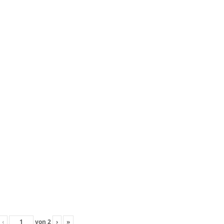
‹
von
2
›
»