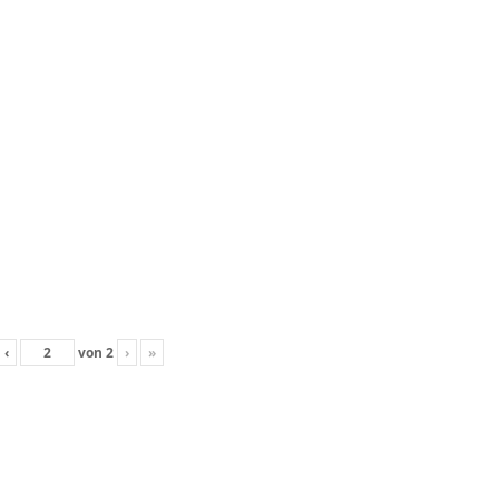
‹
von
2
›
»