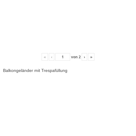
«
‹
von
2
›
»
Balkongeländer mit Trespafüllung