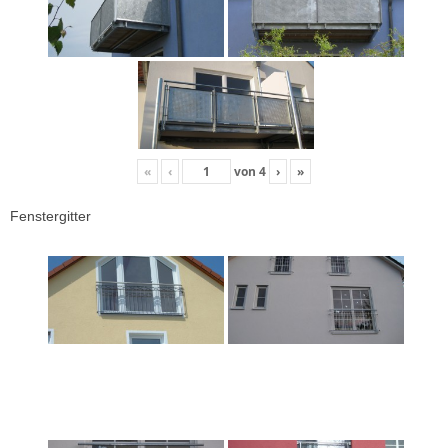
«
‹
von
4
›
»
Fenstergitter