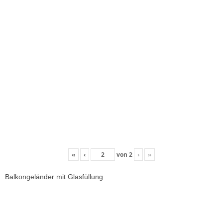
«
‹
von
2
›
»
Balkongeländer mit Glasfüllung