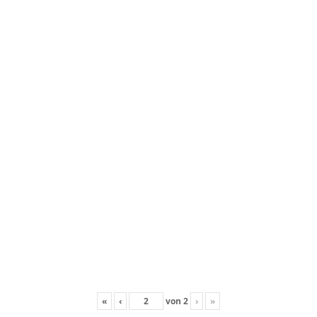
«
‹
von
2
›
»