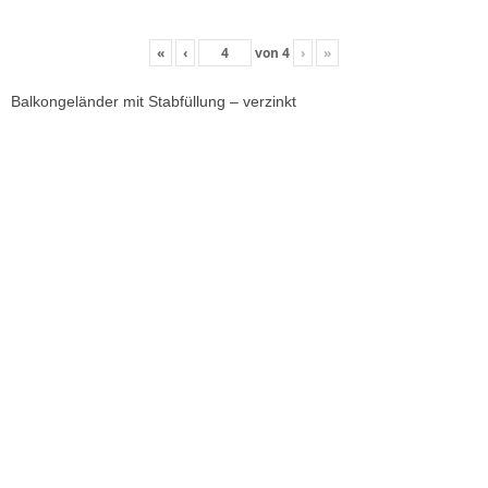
«
‹
von
4
›
»
Balkongeländer mit Stabfüllung – verzinkt