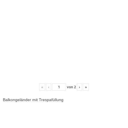
«
‹
von
2
›
»
Balkongeländer mit Trespafüllung