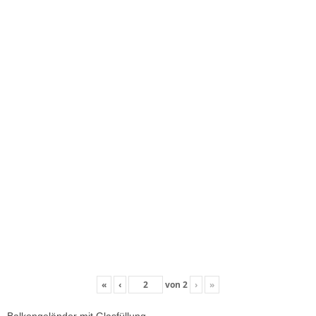
«
‹
von
2
›
»