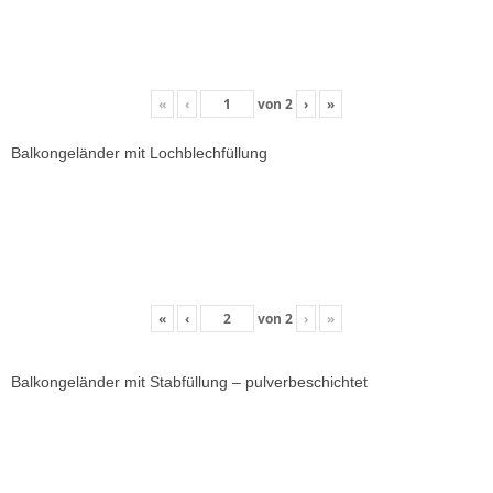
«
‹
von
2
›
»
Balkongeländer mit Lochblechfüllung
«
‹
von
2
›
»
Balkongeländer mit Stabfüllung – pulverbeschichtet