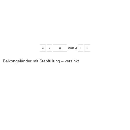
«
‹
von
4
›
»
Balkongeländer mit Stabfüllung – verzinkt