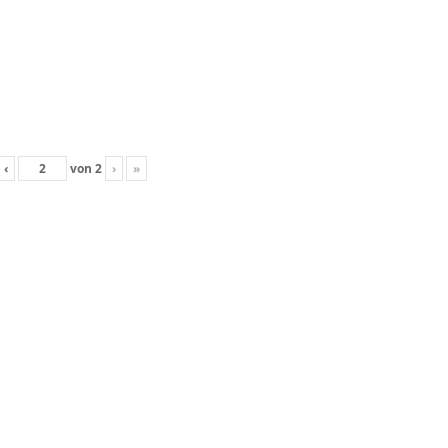
‹
von
2
›
»