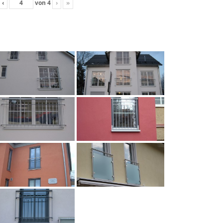
‹
von
4
›
»