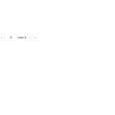
‹
von
2
›
»