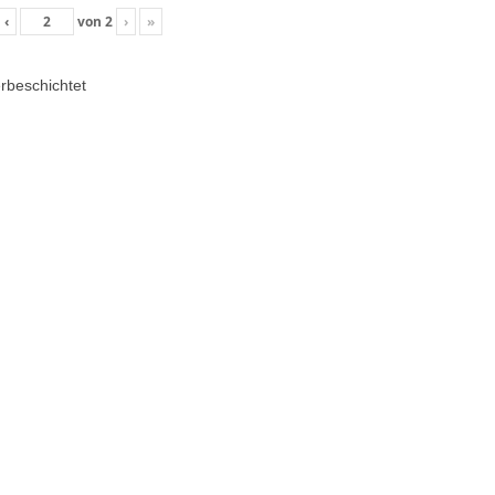
‹
von
2
›
»
erbeschichtet