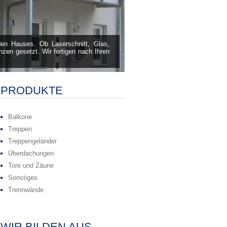
den Hauses. Ob Laserschnitt, Glas,
nzen gesetzt. Wir fertigen nach Ihren
PRODUKTE
Balkone
Treppen
Treppengeländer
Überdachungen
Tore und Zäune
Sonstiges
Trennwände
WIR BILDEN AUS