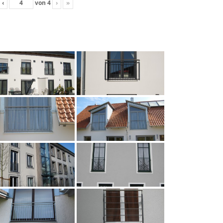
‹
von
4
›
»