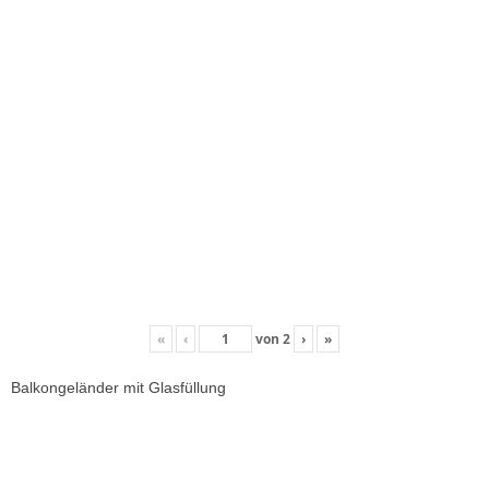
«
‹
von
2
›
»
Balkongeländer mit Glasfüllung