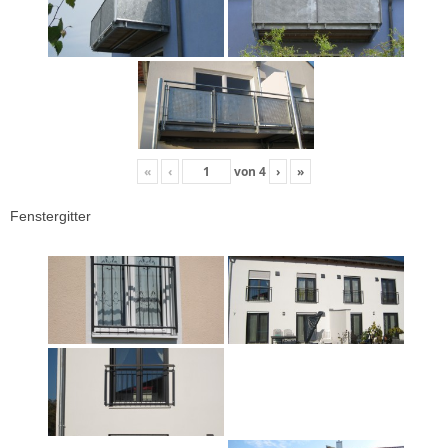
«
‹
von
4
›
»
Fenstergitter