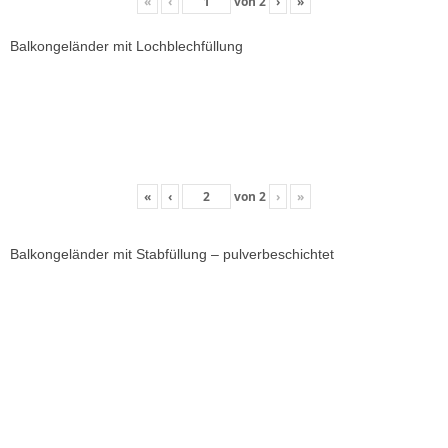
«
‹
von
2
›
»
Balkongeländer mit Lochblechfüllung
«
‹
von
2
›
»
Balkongeländer mit Stabfüllung – pulverbeschichtet