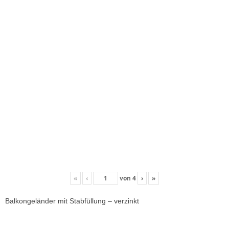
«
‹
von
4
›
»
Balkongeländer mit Stabfüllung – verzinkt