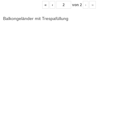
«
‹
von
2
›
»
Balkongeländer mit Trespafüllung