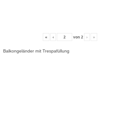
«
‹
von
2
›
»
Balkongeländer mit Trespafüllung