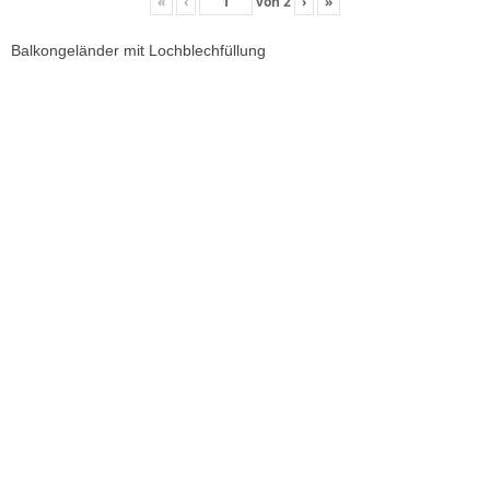
«
‹
von
2
›
»
Balkongeländer mit Lochblechfüllung