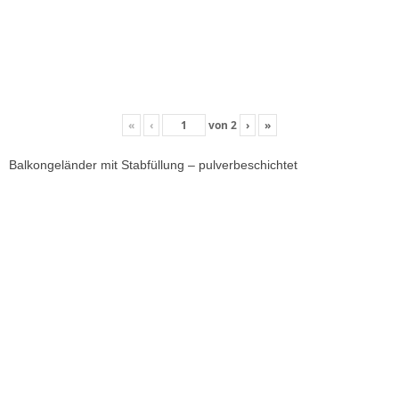
«
‹
von
2
›
»
Balkongeländer mit Stabfüllung – pulverbeschichtet