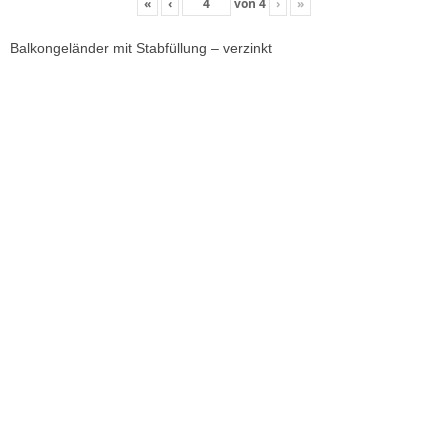
«
‹
von
4
›
»
Balkongeländer mit Stabfüllung – verzinkt