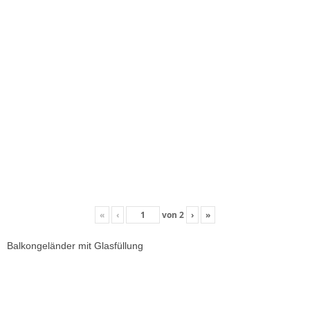
«
‹
von
2
›
»
Balkongeländer mit Glasfüllung