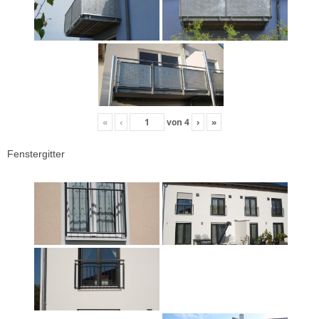
«
‹
von
4
›
»
Fenstergitter