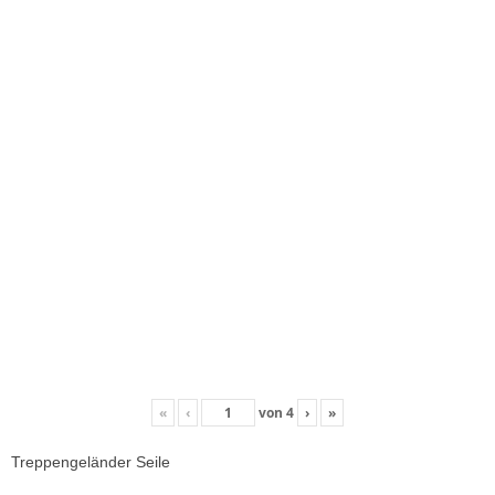
«
‹
von
4
›
»
Treppengeländer Seile