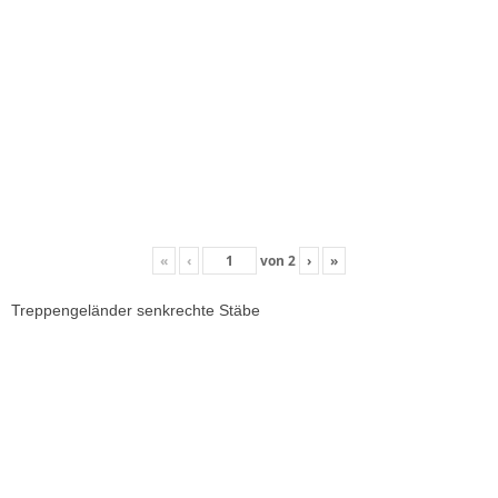
«
‹
von
2
›
»
Treppengeländer senkrechte Stäbe