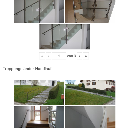
«
‹
von
3
›
»
Treppengeländer Handlauf