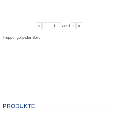
«
‹
von
4
›
»
Treppengeländer Seile
PRODUKTE