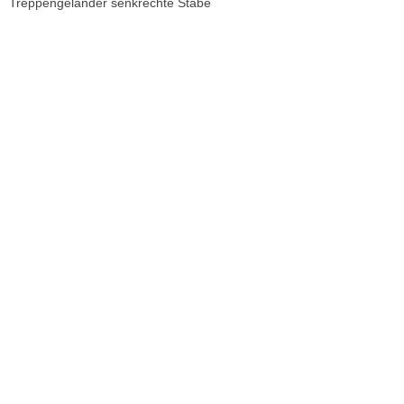
Treppengeländer senkrechte Stäbe