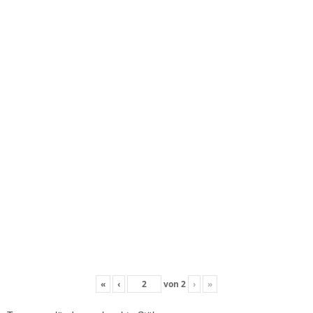
«
‹
von
2
›
»