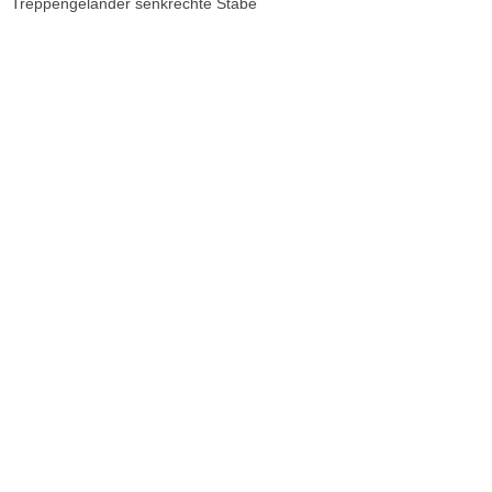
Treppengeländer senkrechte Stäbe