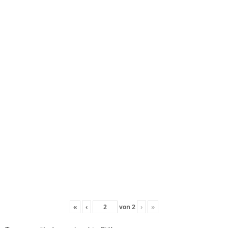
«
‹
von
2
›
»