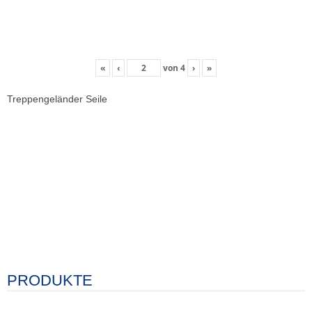
«
‹
von
4
›
»
Treppengeländer Seile
PRODUKTE